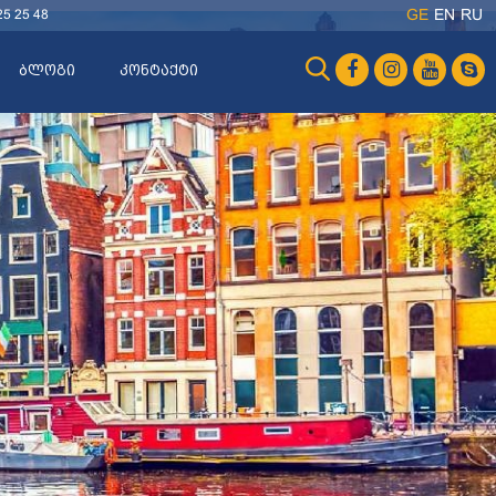
25 25 48
GE
EN
RU
ბლოგი
კონტაქტი