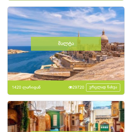
მალტა
ვრცლად ნახვა
1420 ლარიდან
29720