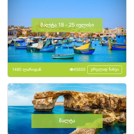
მალტა 18 - 25 ივლისი
ვრცლად ნახვა
1480 ლარიდან
45655
მალტა