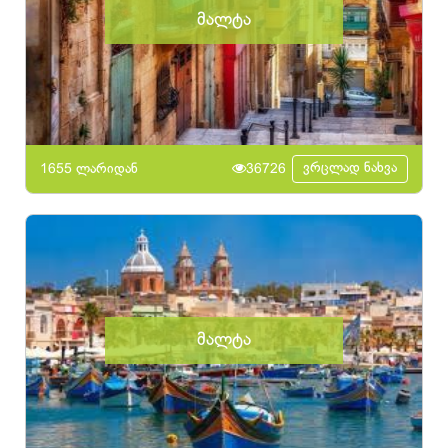
მალტა
ვრცლად ნახვა
1655 ლარიდან
36726
მალტა