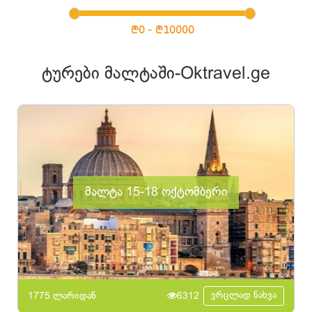
ტურები მალტაში-Oktravel.ge
მალტა 15-18 ოქტომბერი
ვრცლად ნახვა
1775 ლარიდან
6312