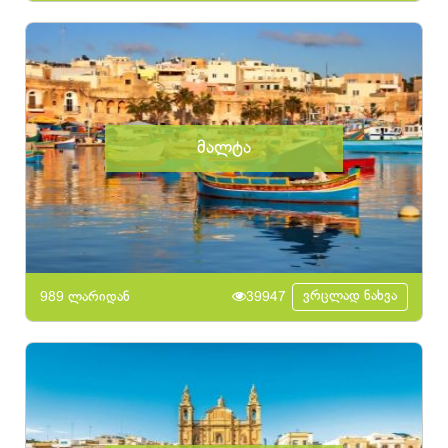
მალტა
ვრცლად ნახვა
989 ლარიდან
39947