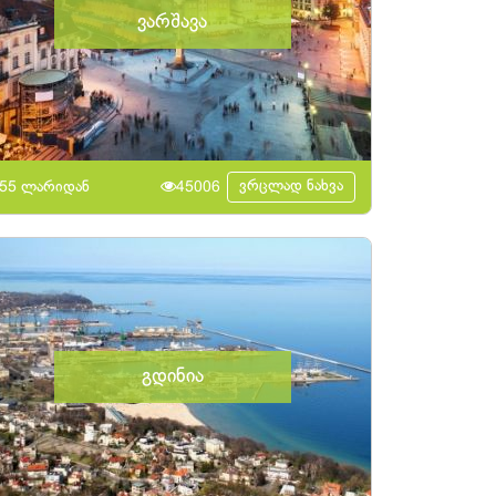
ვარშავა
ვრცლად ნახვა
55 ლარიდან
45006
გდინია