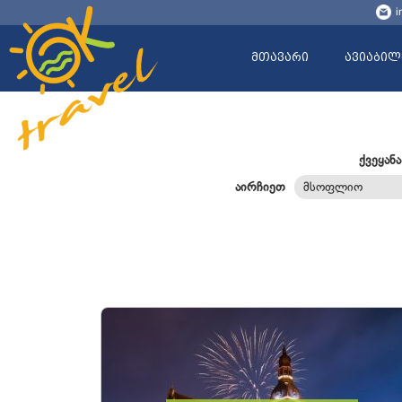
i
მთავარი
ავიაბილ
ქვეყანა
აირჩიეთ