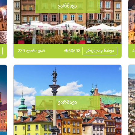
ვარშავა
ვრცლად ნახვა
239 ლარიდან
50698
4
ვარშავა