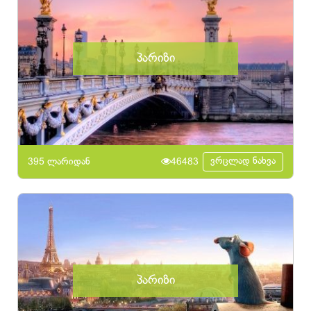
პარიზი
ვრცლად ნახვა
395 ლარიდან
46483
პარიზი