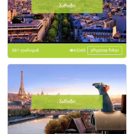
პარიზი
ვრცლად ნახვა
581 ლარიდან
43045
პარიზი