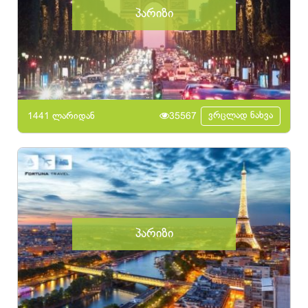
პარიზი
ვრცლად ნახვა
1441 ლარიდან
35567
პარიზი