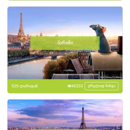
პარიზი
ვრცლად ნახვა
529 ლარიდან
46333