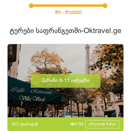
ტურები საფრანგეთში-Oktravel.ge
პარიზი 8-11 იანვარი
ვრცლად ნახვა
922 ლარიდან
9796