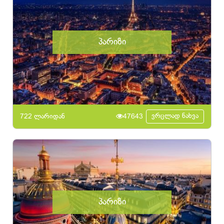
პარიზი
ვრცლად ნახვა
722 ლარიდან
47643
პარიზი