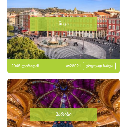
ნიცა
ვრცლად ნახვა
2045 ლარიდან
28021
პარიზი