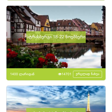
სტრასბურგი 18-22 ნოემბერი
ვრცლად ნახვა
1400 ლარიდან
14701