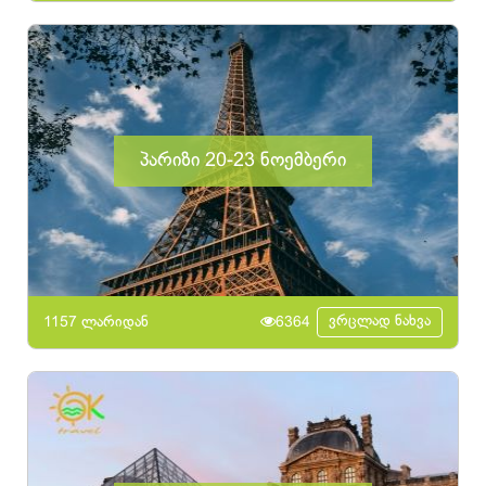
პარიზი 20-23 ნოემბერი
ვრცლად ნახვა
1157 ლარიდან
6364