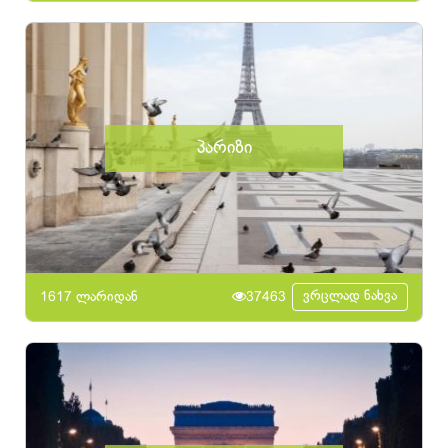
პარიზი
ვრცლად ნახვა
1617 ლარიდან
37463