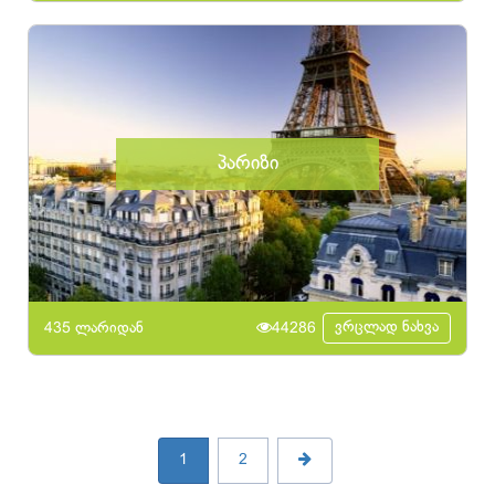
პარიზი
ვრცლად ნახვა
435 ლარიდან
44286
1
2