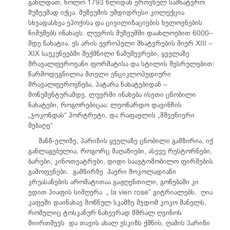
გახლდათ, ხოლო 1793 წლიდან ეროვნულ სამხატვრო
მუზეუმად იქცა. მუზეუმის უმდიდრესი კოლექცია
სხვადასხვა ეპოქისა და ცივილიზაციების ხელოვნების
ნიმუშებს ინახავს. ლუვრის მუზეუმში დაახლოებით 6000–
მდე ნახატია. ეს არის ევროპელი მხატვრების მიერ XIII –
XIX საუკუნეებში შექმნილი ნამუშევრები, ყველაზე
მრავალფეროვანი ფორმატისა და სტილის შესრულებით:
წარმოდეგნილია მთელი ენციკლოპედიური
მრავალფეროვნება, პატარა ნახატებიდან –
მონუმენტურამდე. ლუვრში ინახება ისეთი ცნობილი
ნახატები, როგორებიცაა: ლეონარდო დავინჩის
„ჯოკონდას“ პორტრეტი, და რაფაელის „მშვენიერი
მებაღე“
შანზ-ელიზე, პარიზის ყველაზე ცნობილი გამზირია, იქ
განლაგებულია, როგორც მაღაზიები, ასევე რესტორნები,
ბარები, კინოთეატრები, დიდი საავტომობილო ფირმების
გამოფენები. გამზირზე ჰაერი შოკოლადიანი
კრუასანების არომატითაა გაჟღენთილი, გონებაში კი
ედით პიაფის სიმღერა „ la vien rose” გიტრიალებს. ღია
კაფეში დაინახავ მოწნულ სკამზე მჯდომ კოკო შანელს,
რომელიც ტოსკანურ ნახევრად მშრალ ღვინოს
მიირთმევს და თავის ახალ ესკიზს ქმნის. ღამის პარიზი