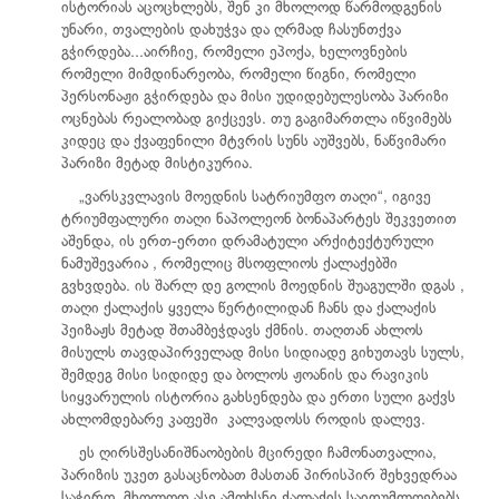
ისტორიას აცოცხლებს, შენ კი მხოლოდ წარმოდგენის
უნარი, თვალების დახუჭვა და ღრმად ჩასუნთქვა
გჭირდება...აირჩიე, რომელი ეპოქა, ხელოვნების
რომელი მიმდინარეობა, რომელი წიგნი, რომელი
პერსონაჟი გჭირდება და მისი უდიდებულესობა პარიზი
ოცნებას რეალობად გიქცევს. თუ გაგიმართლა იწვიმებს
კიდეც და ქვაფენილი მტვრის სუნს აუშვებს, ნაწვიმარი
პარიზი მეტად მისტიკურია.
„ვარსკვლავის მოედნის სატრიუმფო თაღი“, იგივე
ტრიუმფალური თაღი ნაპოლეონ ბონაპარტეს შეკვეთით
აშენდა, ის ერთ-ერთი დრამატული არქიტექტურული
ნამუშევარია , რომელიც მსოფლიოს ქალაქებში
გვხვდება. ის შარლ დე გოლის მოედნის შუაგულში დგას ,
თაღი ქალაქის ყველა წერტილიდან ჩანს და ქალაქის
პეიზაჟს მეტად შთამბეჭდავს ქმნის. თაღთან ახლოს
მისულს თავდაპირველად მისი სიდიადე გიხუთავს სულს,
შემდეგ მისი სიდიდე და ბოლოს ჟოანის და რავიკის
სიყვარულის ისტორია გახსენდება და ერთი სული გაქვს
ახლომდებარე კაფეში კალვადოსს როდის დალევ.
ეს ღირსშესანიშნაობების მცირედი ჩამონათვალია,
პარიზის უკეთ გასაცნობათ მასთან პირისპირ შეხვედრაა
საჭირო, მხოლოდ ასე ამოხსნი ქალაქის საიდუმლოებებს.