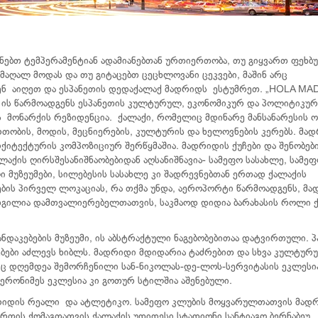
ნებთ ტემპერამენტიან ადამიანებთან ურთიერთობა, თუ გიყვართ ფეხბ
 მაღალ მოდას და თუ გიტაცებთ ცეცხლოვანი ცეკვები, მაშინ არც
ნ აიღეთ და ესპანეთის დედაქალაქ მადრიდს ესტუმრეთ. „HOLA MAD
, ის წარმოადგენს ესპანეთის კულტურულ, ეკონომიკურ და პოლიტიკურ
 მონარქის რეზიდენცია. ქალაქი, რომელიც მდინარე მანსანარესის 
ართობის, მოდის, მეცნიერების, კულტურის და ხელოვნების კერებს. მა
ქიტექტურის კომპოზიციურ შერწყმაშია. მადრიდის ქუჩები და შენობებ
ქის ღირსშესანიშნაობებიდან აღსანიშნავია- სამეფო სასახლე, სამე
 მუზეუმები, სილებესის სასახლე კი შადრევნებთან ერთად ქალაქის
ბის პირველ ლოკაციას, რა თქმა უნდა, აეროპორტი წარმოადგენს, მ
დგილია დამთვალიერებელთათვის, საკმაოდ დიდია ბარახასის როლი ქ
ანდაკებების მუზეუმი, ის აბსტრაქტული ნაგებობებითაა დატვირთული. პ
ბები აძლევს ხიბლს. მადრიდი მდიდარია ტაძრებით და სხვა კულტურ
იც დღემდეა შემორჩენილი სან-ნიკოლას-დე-ლოს-სერვიტასის ეკლესია
ხერონიმეს ეკლესია კი გოთურ სტილშია აშენებული.
რიდის რეალი და ატლეტიკო. სამეფო კლუბის მოყვარულთათვის მად
ბურთის ქომაგთათვის ქალაქის უდიდესი სტადიონი სანტიაგო ბერნაბეუ