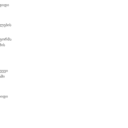
 დიდი
ელების
 ფორმა
შის
ვევი
აში
რიდი