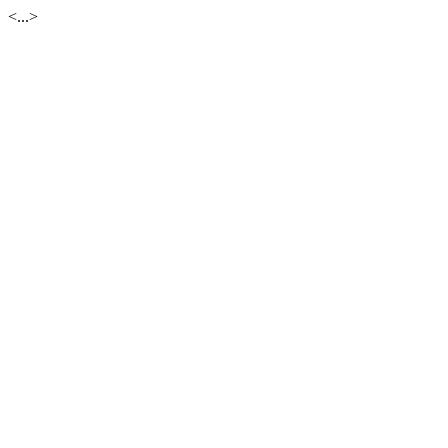
<...>