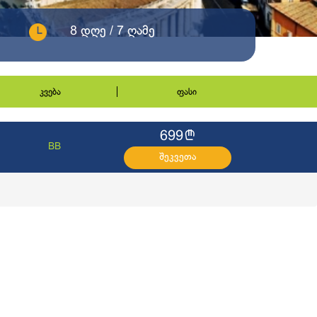
8 დღე / 7 ღამე
კვება
ფასი
l
699
BB
შეკვეთა