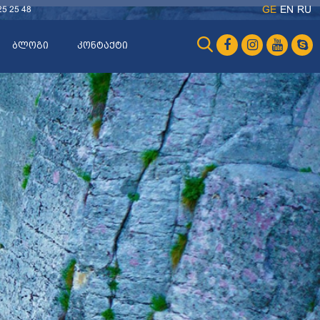
25 25 48
GE
EN
RU
ბლოგი
კონტაქტი