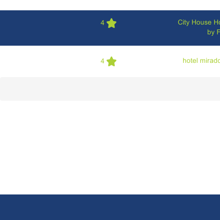
City House Ho
4
by 
hotel mirad
4