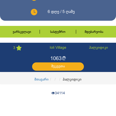
6 დღე / 5 ღამე
ვარსკვლავი
სასტუმრო
მდებარეობა
Ioli Village
ჰალკიდიკი
3
l
1063
შეკვეთა
მთავარი
ჰალკიდიკი
34114