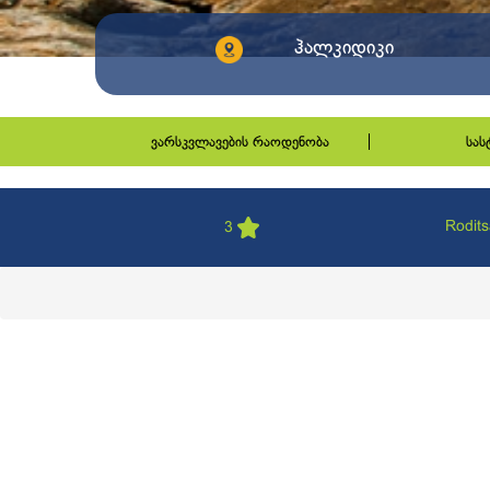
ჰალკიდიკი
ვარსკვლავების რაოდენობა
სა
Rodits
3