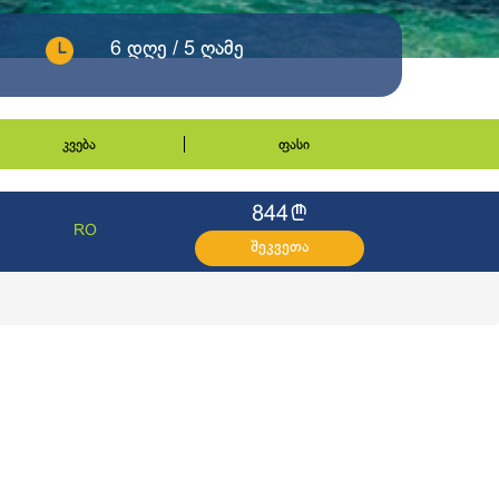
6 დღე / 5 ღამე
კვება
ფასი
l
844
RO
შეკვეთა